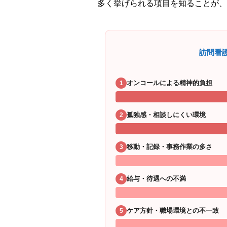
多く挙げられる項目を知ることが、
訪問看
オンコールによる精神的負担
1
孤独感・相談しにくい環境
2
移動・記録・事務作業の多さ
3
給与・待遇への不満
4
ケア方針・職場環境との不一致
5