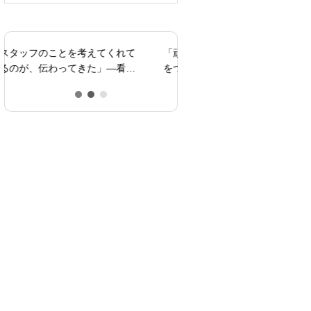
安
「頑張っている人が報われる場所
「血液透析の辛さを10とす
をつくる」と決めた日のこと
と、今は1か2です」——腹
析で取り戻した、自分らし