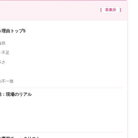
[
非表示
]
う理由トップ5
負担
ト不足
多さ
の不一致
担：現場のリアル