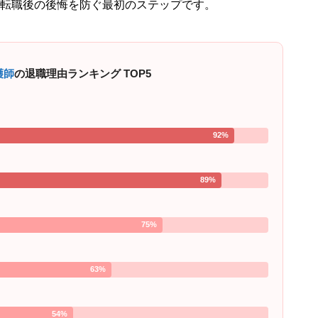
転職後の後悔を防ぐ最初のステップです。
護師
の退職理由ランキング TOP5
92%
89%
75%
63%
54%