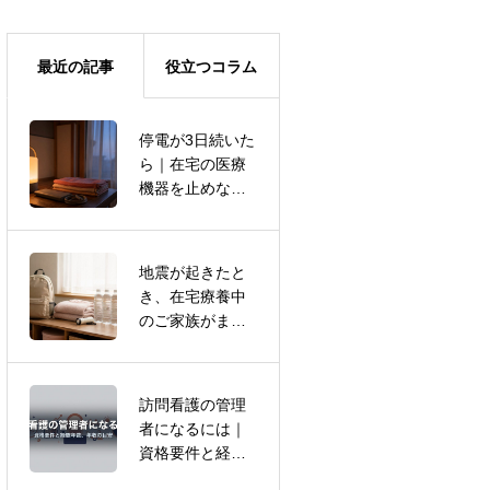
最近の記事
役立つコラム
停電が3日続いた
訪問看護の管理
ら｜在宅の医療
者になるには｜
機器を止めない
資格要件と経験
ための電源の備
年数、年収の目
え
安
地震が起きたと
新卒で訪問看護
き、在宅療養中
師になれる｜育
のご家族がまず
成プログラムと
確認すること｜
職場選びの基準
足立区で備える3
つの手順
訪問看護の管理
作業療法士の訪
者になるには｜
問リハビリ｜給
資格要件と経験
与の実額とPTと
年数、年収の目
の役割の違い