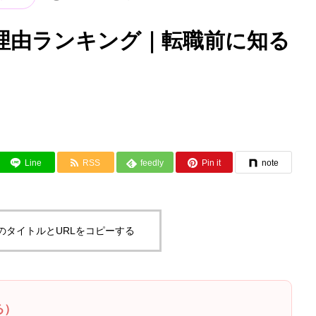
理由ランキング｜転職前に知る
Line
RSS
feedly
Pin it
note
のタイトルとURLをコピーする
る）