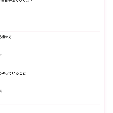
ぐ事前チェックリスト
見極め方
ク
にやっていること
り