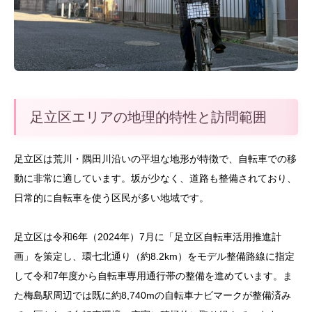
足立区エリアの地理的特性と訪問範囲
足立区は荒川・隅田川沿いの平坦な地形が特徴で、自転車での移
動に非常に適しています。坂が少なく、道路も整備されており、
日常的に自転車を使う区民が多い地域です。
足立区は令和6年（2024年）7月に「足立区自転車活用推進計
画」を策定し、環七北通り（約8.2km）をモデル整備路線に指定
して令和7年度から自転車専用通行帯の整備を進めています。ま
た梅島駅周辺では既に約8,740mの自転車ナビマークが整備済み