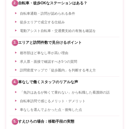
自転車・徒歩OKなステーションはある？
2.
自転車通勤・訪問が認められる条件
徒歩エリアで成立する仕組み
電動アシスト自転車・交通費支給の有無も確認を
エリアと訪問件数で見分けるポイント
3.
都市部ほど車なし率が高い理由
求人票・面接で確認すべき5つの質問
訪問密度マップで「徒歩圏内」を判断する考え方
車なしで働くスタッフのリアルな声
4.
「免許はあるが怖くて乗れない」から転職した看護師の話
自転車訪問で感じるメリット・デメリット
車なしを選んでよかった点・後悔した点
すえひろの場合：移動手段の実態
5.