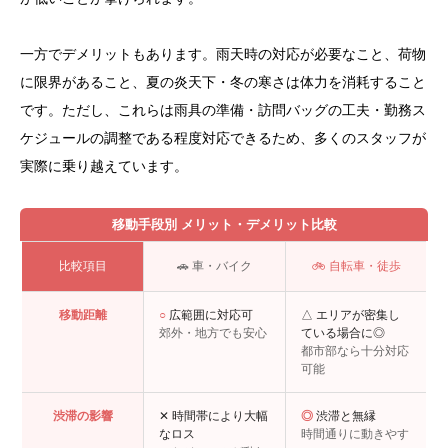
一方でデメリットもあります。雨天時の対応が必要なこと、荷物
に限界があること、夏の炎天下・冬の寒さは体力を消耗すること
です。ただし、これらは雨具の準備・訪問バッグの工夫・勤務ス
ケジュールの調整である程度対応できるため、多くのスタッフが
実際に乗り越えています。
移動手段別 メリット・デメリット比較
比較項目
🚗 車・バイク
🚲 自転車・徒歩
移動距離
○
広範囲に対応可
△ エリアが密集し
郊外・地方でも安心
ている場合に◎
都市部なら十分対応
可能
渋滞の影響
✕ 時間帯により大幅
◎
渋滞と無縁
なロス
時間通りに動きやす