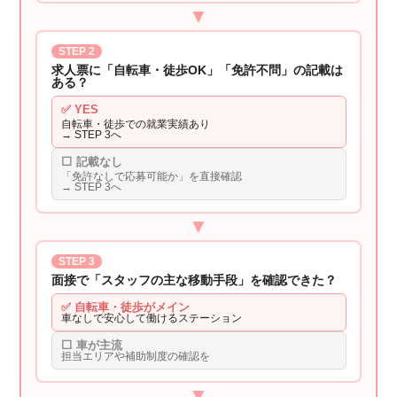
▼
STEP 2
求人票に「自転車・徒歩OK」「免許不問」の記載は
ある？
✅ YES
自転車・徒歩での就業実績あり
→ STEP 3へ
⬜ 記載なし
「免許なしで応募可能か」を直接確認
→ STEP 3へ
▼
STEP 3
面接で「スタッフの主な移動手段」を確認できた？
✅ 自転車・徒歩がメイン
車なしで安心して働けるステーション
⬜ 車が主流
担当エリアや補助制度の確認を
▼