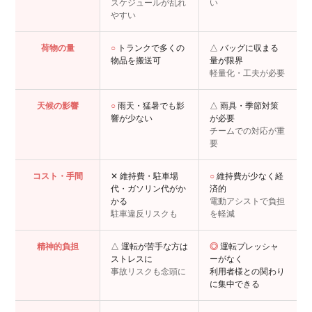
スケジュールが乱れ
い
やすい
荷物の量
○
トランクで多くの
△ バッグに収まる
物品を搬送可
量が限界
軽量化・工夫が必要
天候の影響
○
雨天・猛暑でも影
△ 雨具・季節対策
響が少ない
が必要
チームでの対応が重
要
コスト・手間
✕ 維持費・駐車場
○
維持費が少なく経
代・ガソリン代がか
済的
かる
電動アシストで負担
駐車違反リスクも
を軽減
精神的負担
△ 運転が苦手な方は
◎
運転プレッシャ
ストレスに
ーがなく
事故リスクも念頭に
利用者様との関わり
に集中できる