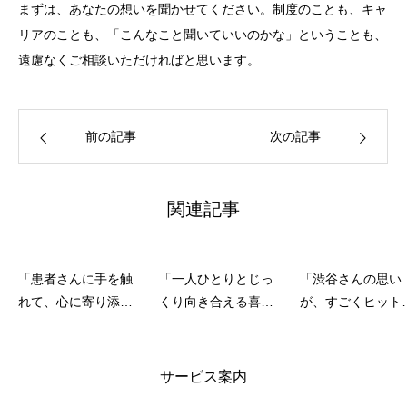
まずは、あなたの想いを聞かせてください。制度のことも、キャ
リアのことも、「こんなこと聞いていいのかな」ということも、
遠慮なくご相談いただければと思います。
前の記事
次の記事
関連記事
「患者さんに手を触
「一人ひとりとじっ
「渋谷さんの思い
れて、心に寄り添う
くり向き合える喜
が、すごくヒット
看護を」齋藤さんが
び」急性期病院から
た」—理学療法士
病棟から訪問看護に
転職した森口さんが
山下康希の成長ス
転職した理由
語る訪問看護の魅力
ーリー
サービス案内