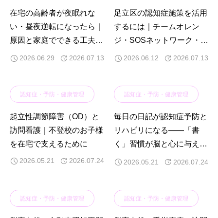
在宅の高齢者が夜眠れな
足立区の認知症施策を活用
い・昼夜逆転になったら｜
するには｜チームオレン
原因と家庭でできる工夫、
ジ・SOSネットワーク・相
訪問看護でできること
談窓口ガイド
2026.06.29
2026.07.13
2026.06.12
2026.07.13
認知症・予防・健康管理
認知症・予防・健康管理
起立性調節障害（OD）と
毎日の日記が認知症予防と
訪問看護｜不登校のお子様
リハビリになる——「書
を在宅で支えるために
く」習慣が脳と心に与える
効果を訪問リハビリの視点
2026.05.21
2026.07.24
2026.05.21
2026.07.24
で解説
認知症・予防・健康管理
認知症・予防・健康管理