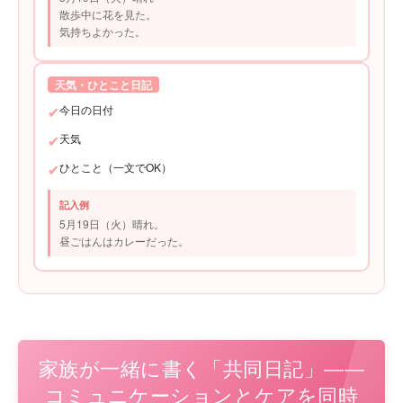
散歩中に花を見た。
気持ちよかった。
天気・ひとこと日記
✔
今日の日付
✔
天気
✔
ひとこと（一文でOK）
記入例
5月19日（火）晴れ。
昼ごはんはカレーだった。
家族が一緒に書く「共同日記」——
コミュニケーションとケアを同時