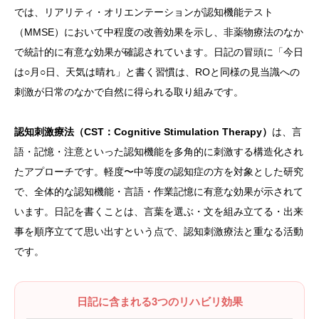
では、リアリティ・オリエンテーションが認知機能テスト
（MMSE）において中程度の改善効果を示し、非薬物療法のなか
で統計的に有意な効果が確認されています。日記の冒頭に「今日
は○月○日、天気は晴れ」と書く習慣は、ROと同様の見当識への
刺激が日常のなかで自然に得られる取り組みです。
認知刺激療法（CST：Cognitive Stimulation Therapy）
は、言
語・記憶・注意といった認知機能を多角的に刺激する構造化され
たアプローチです。軽度〜中等度の認知症の方を対象とした研究
で、全体的な認知機能・言語・作業記憶に有意な効果が示されて
います。日記を書くことは、言葉を選ぶ・文を組み立てる・出来
事を順序立てて思い出すという点で、認知刺激療法と重なる活動
です。
日記に含まれる3つのリハビリ効果