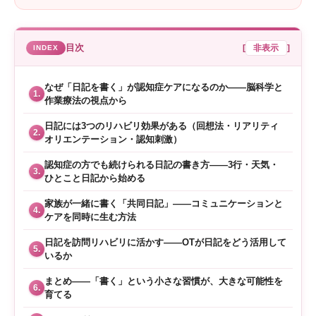
目次
[
非表示
]
なぜ「日記を書く」が認知症ケアになるのか——脳科学と
1.
作業療法の視点から
日記には3つのリハビリ効果がある（回想法・リアリティ
2.
オリエンテーション・認知刺激）
認知症の方でも続けられる日記の書き方——3行・天気・
3.
ひとこと日記から始める
家族が一緒に書く「共同日記」——コミュニケーションと
4.
ケアを同時に生む方法
日記を訪問リハビリに活かす——OTが日記をどう活用して
5.
いるか
まとめ——「書く」という小さな習慣が、大きな可能性を
6.
育てる