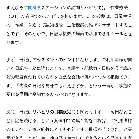
すえひろ
訪問看護
ステーションの訪問リハビリでは、作業療法士
（OT）が在宅でのリハビリを担います。OTの役割は、日常生活
の「作業」を通じて認知機能・生活機能の維持をサポートするこ
とです。そのなかで、日記は複数の場面で活用できるツールとな
ります。
まず、日記は
アセスメントのヒント
になります。ご利用者様が書
いた日記を一緒に読むことで、言語力・記憶力・日時の見当識が
どの程度保たれているかを自然な会話の流れのなかで把握できま
す。「先週の日記を見せてもらえますか」という一言が、状態の
変化を早期に察知するきっかけになります。
次に、日記は
リハビリの目標設定
にも関わります。「毎日ひとこ
と日記を続ける」という具体的で達成可能な目標は、ご利用者様
のモチベーション維持にとても有効です。目標が「できた」と実
感できることが、自己効力感（自分にはできるという感覚）を育