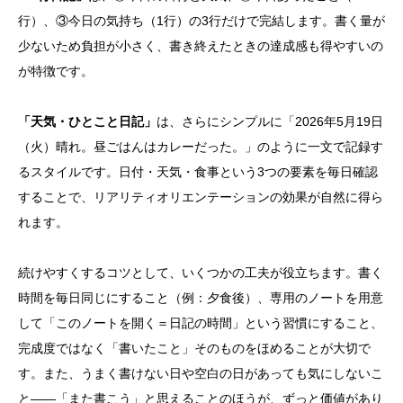
行）、③今日の気持ち（1行）の3行だけで完結します。書く量が
少ないため負担が小さく、書き終えたときの達成感も得やすいの
が特徴です。
「天気・ひとこと日記」
は、さらにシンプルに「2026年5月19日
（火）晴れ。昼ごはんはカレーだった。」のように一文で記録す
るスタイルです。日付・天気・食事という3つの要素を毎日確認
することで、リアリティオリエンテーションの効果が自然に得ら
れます。
続けやすくするコツとして、いくつかの工夫が役立ちます。書く
時間を毎日同じにすること（例：夕食後）、専用のノートを用意
して「このノートを開く＝日記の時間」という習慣にすること、
完成度ではなく「書いたこと」そのものをほめることが大切で
す。また、うまく書けない日や空白の日があっても気にしないこ
と——「また書こう」と思えることのほうが、ずっと価値があり