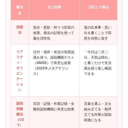
療法
主な効果
日記との接点
名
回想
気分・意欲・抑うつ症状の
昔の出来事・思い
法
改善。過去の記憶を使って
出を書くことで回
脳を活性化
想を自然に促す
リア
日付・場所・状況の現実認
「今日は〇月〇
リテ
識を保つ。認知機能テスト
日、天気は晴れ」
ィ・
（MMSE）で有意な改善
と書くだけで見当
オリ
（2025年メタアナリシ
識を繰り返し確認
エン
ス）
できる
テー
ショ
ン
認知
言語・記憶・作業記憶・全
言葉を選ぶ・文を
刺激
般的認知機能に有意な効果
組み立てる・順序
療法
立てる作業が認知
（CS
刺激になる
T）