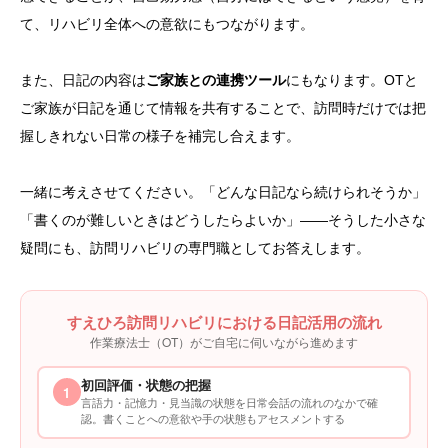
て、リハビリ全体への意欲にもつながります。
また、日記の内容は
ご家族との連携ツール
にもなります。OTと
ご家族が日記を通じて情報を共有することで、訪問時だけでは把
握しきれない日常の様子を補完し合えます。
一緒に考えさせてください。「どんな日記なら続けられそうか」
「書くのが難しいときはどうしたらよいか」——そうした小さな
疑問にも、訪問リハビリの専門職としてお答えします。
すえひろ訪問リハビリにおける日記活用の流れ
作業療法士（OT）がご自宅に伺いながら進めます
初回評価・状態の把握
1
言語力・記憶力・見当識の状態を日常会話の流れのなかで確
認。書くことへの意欲や手の状態もアセスメントする