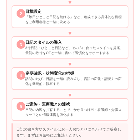
▼
目標設定
2
「毎日ひとこと日記を続ける」など、達成できる具体的な目標
をご利用者様と一緒に決める
▼
日記スタイルの導入
3
3行日記・ひとこと日記など、その方に合ったスタイルを提案。
最初の数行をOTと一緒に書いて習慣化をサポートする
▼
定期確認・状態変化の把握
4
訪問のたびに日記を一緒に読み返し、言語の変化・記憶力の変
化を継続的に観察する
▼
ご家族・医療職との連携
5
日記の内容を共有することで、かかりつけ医・看護師・介護ス
タッフとの情報連携を強化する
日記の書き方やスタイルはお一人おひとりに合わせてご提案し
ます。まずはお気軽にご相談ください。