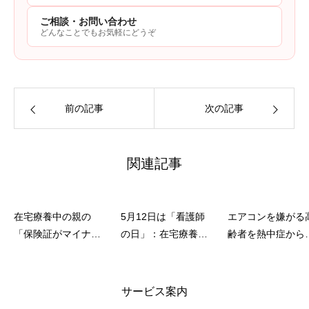
ご相談・お問い合わせ
どんなことでもお気軽にどうぞ
前の記事
次の記事
関連記事
在宅療養中の親の
5月12日は「看護師
エアコンを嫌がる
「保険証がマイナカ
の日」：在宅療養を
齢者を熱中症から
ードになった」：訪
支えてくれる訪問看
るには｜在宅でで
問看護の手続きや利
護師への感謝ととも
る声かけと工夫
用に何か影響はあ
に、利用者家族が知
サービス案内
る？
っておきたいこと