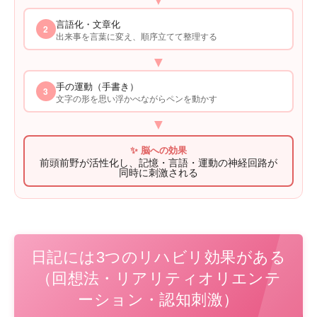
言語化・文章化
2
出来事を言葉に変え、順序立てて整理する
▼
手の運動（手書き）
3
文字の形を思い浮かべながらペンを動かす
▼
✨ 脳への効果
前頭前野が活性化し、記憶・言語・運動の神経回路が
同時に刺激される
日記には3つのリハビリ効果がある
（回想法・リアリティオリエンテ
ーション・認知刺激）