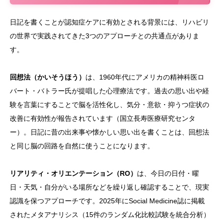
日記を書くことが認知症ケアに有効とされる背景には、リハビリ
の世界で実践されてきた3つのアプローチとの共通点がありま
す。
回想法（かいそうほう）
は、1960年代にアメリカの精神科医ロ
バート・バトラー氏が提唱した心理療法です。過去の思い出や経
験を言葉にすることで脳を活性化し、気分・意欲・抑うつ症状の
改善に有効性が報告されています（国立長寿医療研究センタ
ー）。日記に昔の出来事や懐かしい思い出を書くことは、回想法
と同じ脳の回路を自然に使うことになります。
リアリティ・オリエンテーション（RO）
は、今日の日付・曜
日・天気・自分がいる場所などを繰り返し確認することで、現実
認識を保つアプローチです。2025年にSocial Medicine誌に掲載
されたメタアナリシス（15件のランダム化比較試験を統合分析）