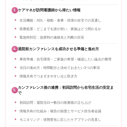
ケアマネが訪問看護師から得たい情報
3.
生活機能：ADL・移動・食事・排泄の在宅での見通し
医療処置：どこまでを誰が担い、家族はどう関わるか
緊急時対応：急変時の連絡先と判断の目安
退院前カンファレンスを成功させる準備と進め方
4.
事前準備：自宅環境・ご家族の希望・確認したい論点の整理
当日の進め方：時間配分と決めておきたい3つの事項
情報共有でつまずきやすい点と防ぎ方
カンファレンス後の連携：初回訪問から在宅生活の安定ま
5.
で
初回訪問：退院当日〜数日の医療面の立ち上げ
情報共有の仕組み：報告の頻度とサービス担当者会議
モニタリング：状態変化に応じたケアプランの見直し