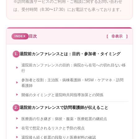
※訪問看護サービスのご利用・ご相談に関するお問い合わせ
は、受付時間（8:30〜17:30）にお電話でも承っております。
目次
[
非表示
]
退院前カンファレンスとは：目的・参加者・タイミング
1.
退院前カンファレンスの目的：病院から在宅への切れ目ない移
行
参加者と役割：主治医・病棟看護師・MSW・ケアマネ・訪問
看護師
開催のタイミングと退院時共同指導加算との関係
退院前カンファレンスで訪問看護師が伝えること
2.
医療面の引き継ぎ：病状・服薬・医療処置の継続点
在宅で想定されるリスクと予防の視点
退院後も続く処置の段取りと医療材料の確認