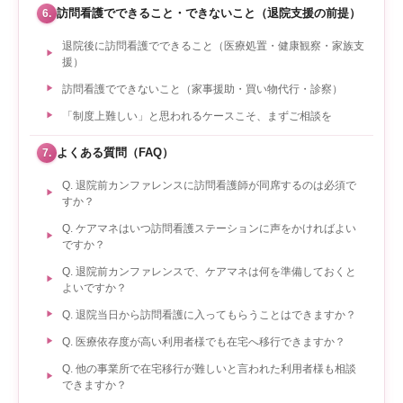
訪問看護でできること・できないこと（退院支援の前提）
6.
退院後に訪問看護でできること（医療処置・健康観察・家族支
援）
訪問看護でできないこと（家事援助・買い物代行・診察）
「制度上難しい」と思われるケースこそ、まずご相談を
よくある質問（FAQ）
7.
Q. 退院前カンファレンスに訪問看護師が同席するのは必須で
すか？
Q. ケアマネはいつ訪問看護ステーションに声をかければよい
ですか？
Q. 退院前カンファレンスで、ケアマネは何を準備しておくと
よいですか？
Q. 退院当日から訪問看護に入ってもらうことはできますか？
Q. 医療依存度が高い利用者様でも在宅へ移行できますか？
Q. 他の事業所で在宅移行が難しいと言われた利用者様も相談
できますか？