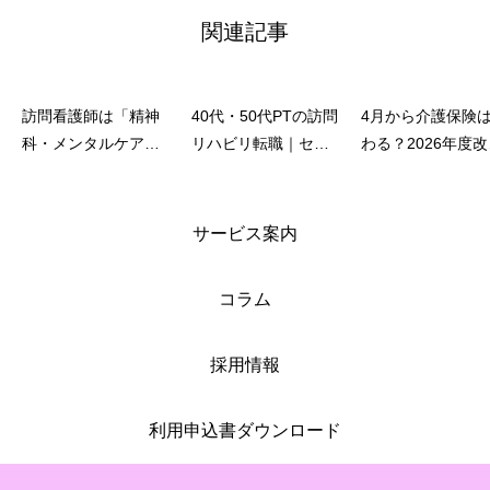
関連記事
訪問看護師は「精神
40代・50代PTの訪問
4月から介護保険
科・メンタルケア」
リハビリ転職｜セカ
わる？2026年度
にも関われる？在宅
ンドキャリアとして
で訪問看護の利用
での精神科訪問看護
選ぶ人が増えている
が知っておくべき
の実態と、やりが
リアルな理由
と
サービス案内
い・難しさをリアル
に解説
コラム
採用情報
利用申込書ダウンロード