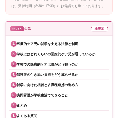
は、受付時間（8:30〜17:30）にお電話でも承っております。
目次
[
非表示
]
医療的ケア児の就学を支える法律と制度
1.
学校にはどれくらいの医療的ケア児が通っているか
2.
学校での医療的ケアは誰がどう担うのか
3.
保護者の付き添い負担をどう減らせるか
4.
就学に向けた相談と多職種連携の進め方
5.
訪問看護が学校生活でできること
6.
まとめ
7.
よくある質問
8.