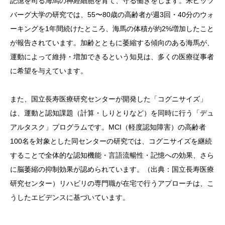
記憶を司る海馬の神経細胞を育て、守る働きをします。米ピッツ
バーグ大学の研究では、55〜80歳の高齢者が週3回・40分のウォ
ーキングを1年間続けたところ、海馬の体積が約2%増加したこと
が報告されています。加齢とともに萎縮する傾向のある海馬が、
運動によって維持・増加できるという知見は、多くの医療従事者
に希望を与えています。
また、国立長寿医療研究センターが開発した「コグニサイズ」
は、運動と認知課題（計算・しりとりなど）を同時に行う「デュ
アルタスク」プログラムです。MCI（軽度認知障害）の高齢者
100名を対象とした同センターの研究では、コグニサイズを継続
することで全体的な認知機能・言語流暢性・記憶への効果、さら
に脳萎縮の抑制効果が認められています。（出典：国立長寿医療
研究センター）リハビリの専門職が在宅で行うアプローチは、こ
うしたエビデンスに基づいています。