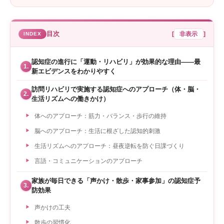
目次
[
非表示
]
認知症の進行に「運動・リハビリ」が効果的な理由——最
1.
新エビデンスをわかりやすく
訪問リハビリで実施する認知症へのアプローチ（体・脳・
2.
生活リズムへの働きかけ）
体へのアプローチ：筋力・バランス・歩行の維持
脳へのアプローチ：生活に根ざした認知的刺激
生活リズムへのアプローチ：昼夜逆転を防ぐ日課づくり
言語・コミュニケーションのアプローチ
家族が毎日できる「声かけ・散歩・家事参加」の認知症予
3.
防効果
声かけの工夫
散歩の習慣化