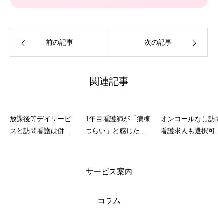
前の記事
次の記事
関連記事
放課後等デイサービ
1年目看護師が「病棟
オンコールなし訪
スと訪問看護は併用
つらい」と感じたら
看護求人も選択可
できる？役割の違い
｜訪問看護への転職
｜自分らしく働け
と組み合わせ方
は早すぎる？データ
選択肢
と先輩の本音
サービス案内
【2026】
コラム