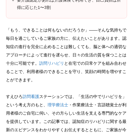
要介護認定があれば介護保険で利用でき、自己負担は所
得に応じた1〜3割
「もう、できることは何もないのだろうか」——そんな気持ちで
毎日を過ごしているご家族の方に、伝えたいことがあります。認
知症の進行を完全に止めることは難しくても、脳と体への適切な
アプローチによって進行を遅らせ、日々の生活の質を保つことは
十分に可能です。
訪問リハビリ
と在宅での日常ケアを組み合わせ
ることで、利用者様のできることを守り、笑顔の時間を増やすこ
とができます。
すえひろ
訪問看護
ステーションでは、「生活の中でリハビリを」
という考え方のもと、
理学療法士
・作業療法士・言語聴覚士が利
用者様のご自宅に伺い、その方らしい生活を支える専門的なケア
を提供しています。この記事では、認知症のリハビリに関する最
新のエビデンスをわかりやすくお伝えするとともに、ご家族が今