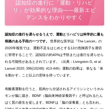
認知症の進行に「運動・リハビ
リ」が効果的な理由——最新エビ
デンスをわかりやすく
認知症の進行を遅らせるうえで、運動とリハビリは科学的に最も
根拠のある手段の一つです。
世界的な医学誌『The Lancet』の
2020年報告では、運動不足をはじめとする12の危険因子を適切
に管理することで、認知症の約40%は予防または進行を遅らせら
れる可能性があるとされています。（出典：Livingston G, et al.
Lancet 2020; 396(10248): 413-446）運動の効果は、単なる「体
を動かす」こと以上の意味を持っています。
有酸素運動を行うと、筋肉から分泌されるアイリシンというホル
モンが脳に届き、BDNF（脳由来神経栄養因子）と呼ばれるたん
ぱく質の産生を促します。BDNFは「脳の栄養素」とも言われ、