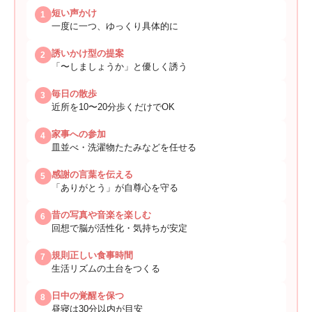
短い声かけ
1
一度に一つ、ゆっくり具体的に
誘いかけ型の提案
2
「〜しましょうか」と優しく誘う
毎日の散歩
3
近所を10〜20分歩くだけでOK
家事への参加
4
皿並べ・洗濯物たたみなどを任せる
感謝の言葉を伝える
5
「ありがとう」が自尊心を守る
昔の写真や音楽を楽しむ
6
回想で脳が活性化・気持ちが安定
規則正しい食事時間
7
生活リズムの土台をつくる
日中の覚醒を保つ
8
昼寝は30分以内が目安