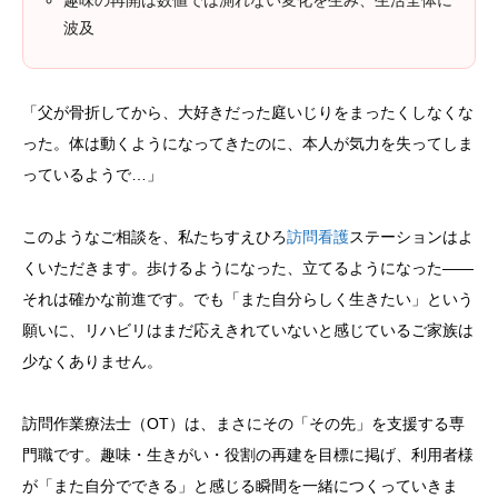
趣味の再開は数値では測れない変化を生み、生活全体に
波及
「父が骨折してから、大好きだった庭いじりをまったくしなくな
った。体は動くようになってきたのに、本人が気力を失ってしま
っているようで…」
このようなご相談を、私たちすえひろ
訪問看護
ステーションはよ
くいただきます。歩けるようになった、立てるようになった——
それは確かな前進です。でも「また自分らしく生きたい」という
願いに、リハビリはまだ応えきれていないと感じているご家族は
少なくありません。
訪問作業療法士（OT）は、まさにその「その先」を支援する専
門職です。趣味・生きがい・役割の再建を目標に掲げ、利用者様
が「また自分でできる」と感じる瞬間を一緒につくっていきま