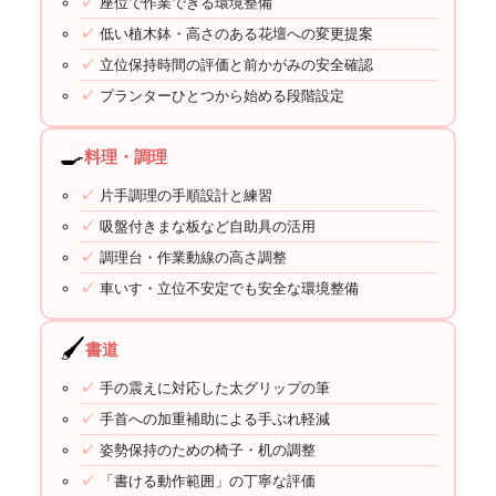
座位で作業できる環境整備
低い植木鉢・高さのある花壇への変更提案
立位保持時間の評価と前かがみの安全確認
プランターひとつから始める段階設定
🍳
料理・調理
片手調理の手順設計と練習
吸盤付きまな板など自助具の活用
調理台・作業動線の高さ調整
車いす・立位不安定でも安全な環境整備
🖌️
書道
手の震えに対応した太グリップの筆
手首への加重補助による手ぶれ軽減
姿勢保持のための椅子・机の調整
「書ける動作範囲」の丁寧な評価