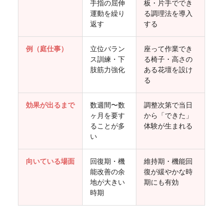
手指の屈伸
板・片手ででき
運動を繰り
る調理法を導入
返す
する
例（庭仕事）
立位バラン
座って作業でき
ス訓練・下
る椅子・高さの
肢筋力強化
ある花壇を設け
る
効果が出るまで
数週間〜数
調整次第で当日
ヶ月を要す
から「できた」
ることが多
体験が生まれる
い
向いている場面
回復期・機
維持期・機能回
能改善の余
復が緩やかな時
地が大きい
期にも有効
時期