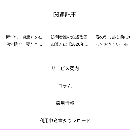
関連記事
床ずれ（褥瘡）を在
訪問看護の処遇改善
春の引っ越し前に
宅で防ぐ｜寝たきり
加算とは【2026年6
っておきたい｜在
の方の夏のケアと訪
月改定】1.8%でいく
療養を続けるため
問看護ができること
ら・いつから上が
選択肢
る？利用者負担も解
サービス案内
説
コラム
採用情報
利用申込書ダウンロード